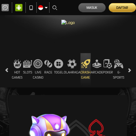
MASUK
DAFTAR
HOT
SLOTS
LIVE
RACE
TOGEL
OLAHRAGA
CRASH
ARCADE
POKER
E-
SABUN
GAMES
CASINO
GAME
SPORTS
AYAM