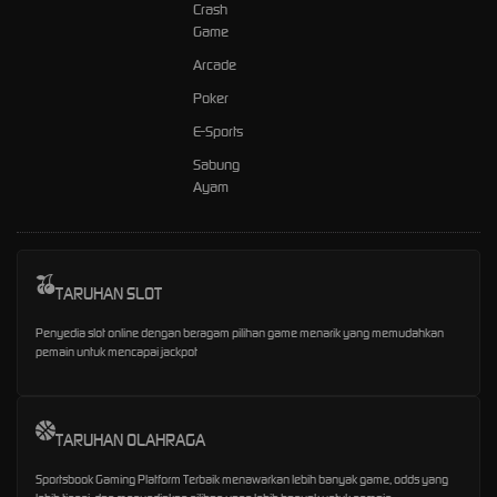
Crash
Game
Arcade
Poker
E-Sports
Sabung
Ayam
TARUHAN SLOT
Penyedia slot online dengan beragam pilihan game menarik yang memudahkan
pemain untuk mencapai jackpot
TARUHAN OLAHRAGA
Sportsbook Gaming Platform Terbaik menawarkan lebih banyak game, odds yang