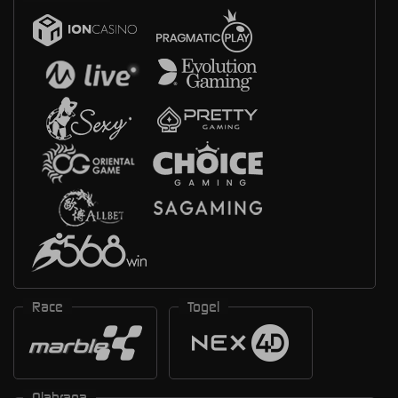
Race
Togel
Olahraga