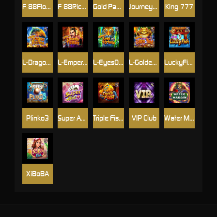
F-88Flower(H5)
F-88Riches(H5)
Gold Panda(H5)
JourneyToTheWest
King-777
L-DragonRiches
L-EmperorTreasure
L-EyesOfFortune
L-GoldenToad
LuckyFish
Plinko3
Super Ace+
Triple Fish(H5)
VIP Club
Water Margin(H5)
XiBoBA