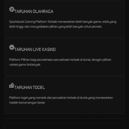
TARUHAN OLAHRAGA
Sportsbook Gaming Platform Terbaik menawarkan lebih banyak game, odds yang
lebih tinggi, dan menyediakan pilihan yang lebih banyak untuk pemain.
TARUHAN LIVE KASINO
Platform Pilihan bagi perusahaan-perusahaan terbaik di dunia, dengan pilihan
variasi game terbanyak
TARUHAN TOGEL
Platform togel yang menarik dari perusahan terbaik di dunia yang menawarkan
hadiah kemenangan besar