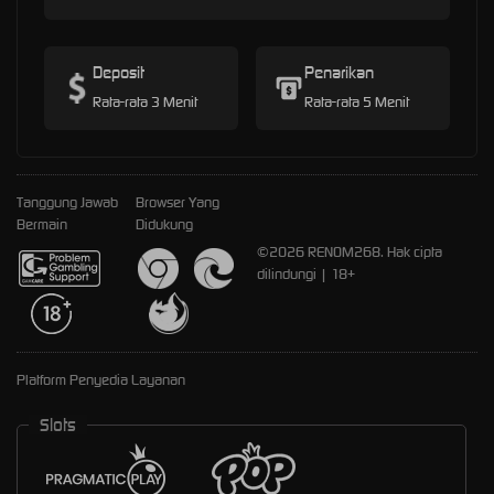
Deposit
Penarikan
Rata-rata 3 Menit
Rata-rata 5 Menit
Tanggung Jawab
Browser Yang
Bermain
Didukung
©2026 RENOM268. Hak cipta
dilindungi | 18+
Platform Penyedia Layanan
Slots