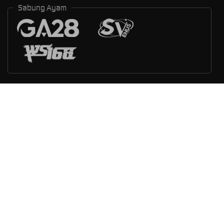
Sabung Ayam