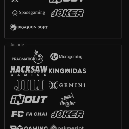
Arcade