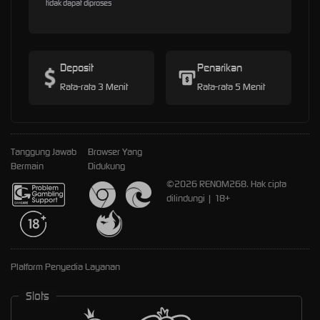
tidak dapat diproses
Deposit
Penarikan
Rata-rata 3 Menit
Rata-rata 5 Menit
Tanggung Jawab
Browser Yang
Bermain
Didukung
©2026 RENOM268. Hak cipta
dilindungi | 18+
Platform Penyedia Layanan
Slots