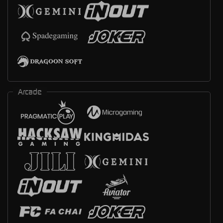
Arcade