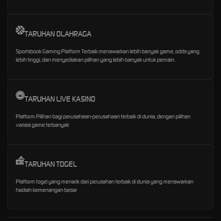
TARUHAN OLAHRAGA
Sportsbook Gaming Platform Terbaik menawarkan lebih banyak game, odds yang
lebih tinggi, dan menyediakan pilihan yang lebih banyak untuk pemain.
TARUHAN LIVE KASINO
Platform Pilihan bagi perusahaan-perusahaan terbaik di dunia, dengan pilihan
variasi game terbanyak
TARUHAN TOGEL
Platform togel yang menarik dari perusahan terbaik di dunia yang menawarkan
hadiah kemenangan besar