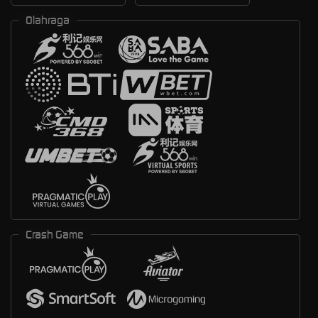
Olahraga
Crash Game