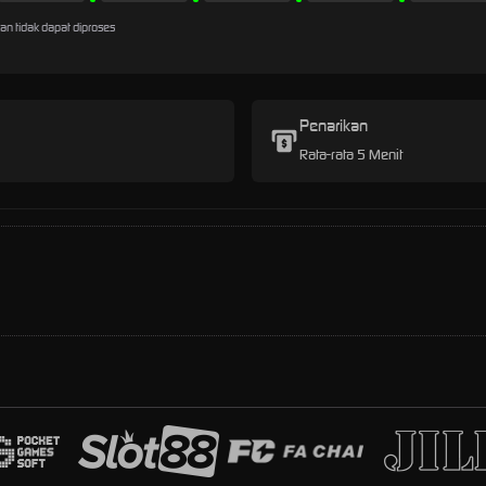
an tidak dapat diproses
Penarikan
Rata-rata 5 Menit