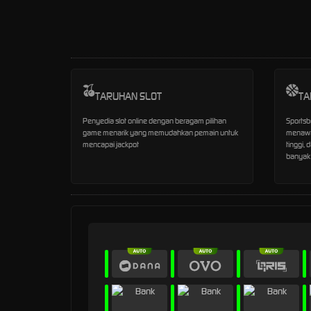
TARUHAN SLOT
TA
Penyedia slot online dengan beragam pilihan
Sportsb
game menarik yang memudahkan pemain untuk
menawar
mencapai jackpot
tinggi,
banyak 