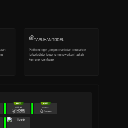
TARUHAN TOGEL
haan
Platform togel yang menarik dari perusahan
ame
terbaik di dunia yang menawarkan hadiah
kemenangan besar