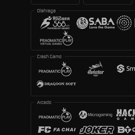
Olahraga
Crash Game
Arcade