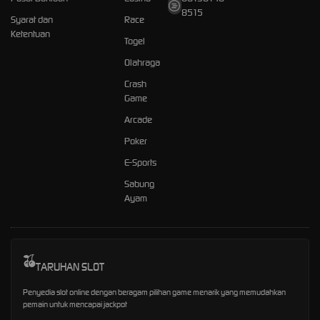
8515
Syarat dan
Race
Ketentuan
Togel
Olahraga
Crash
Game
Arcade
Poker
E-Sports
Sabung
Ayam
TARUHAN SLOT
Penyedia slot online dengan beragam pilihan game menarik yang memudahkan
pemain untuk mencapai jackpot