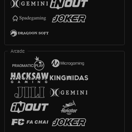
Arcade