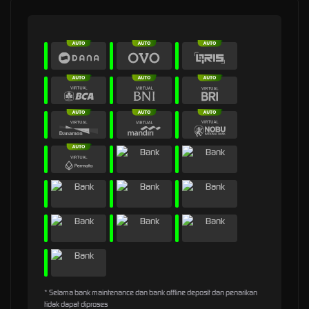
* Selama bank maintenance dan bank offline deposit dan penarikan
tidak dapat diproses