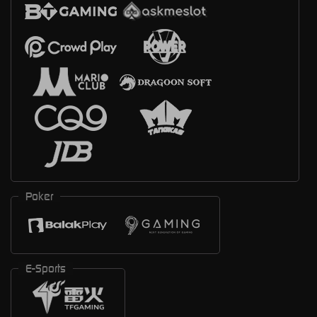
Poker
E-Sports