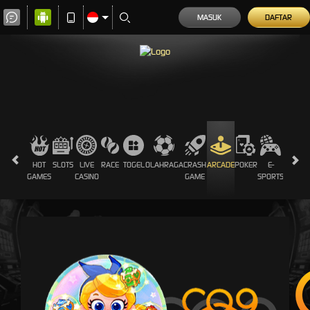
MASUK
DAFTAR
HOT
SLOTS
LIVE
RACE
TOGEL
OLAHRAGA
CRASH
ARCADE
POKER
E-
SABUN
GAMES
CASINO
GAME
SPORTS
AYAM