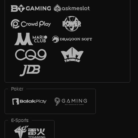
Poker
E-Sports