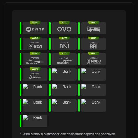
* Selama bank maintenance dan bank offline deposit dan penarikan