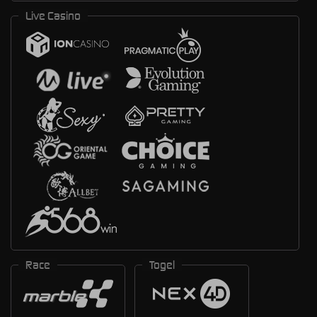
Live Casino
Race
Togel