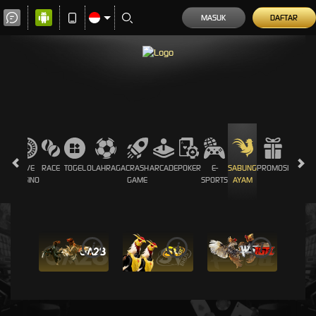
MASUK
DAFTAR
LOTS
LIVE
RACE
TOGEL
OLAHRAGA
CRASH
ARCADE
POKER
E-
SABUNG
PROMOSI
CASINO
GAME
SPORTS
AYAM
i
i
i