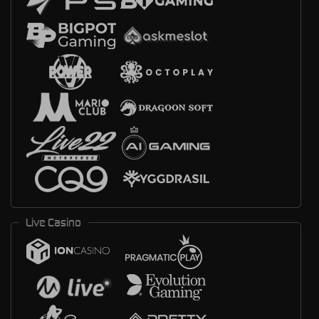
Live Casino