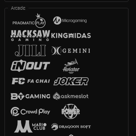
Arcade