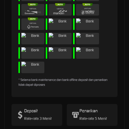
* Selama bank maintenance dan bank offline deposit dan penarikan
tidak dapat diproses
Deposit
Penarikan
Rata-rata 3 Menit
Rata-rata 5 Menit