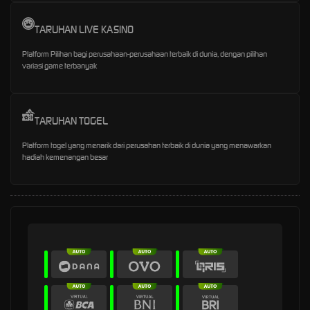
TARUHAN LIVE KASINO
Platform Pilihan bagi perusahaan-perusahaan terbaik di dunia, dengan pilihan
variasi game terbanyak
TARUHAN TOGEL
Platform togel yang menarik dari perusahan terbaik di dunia yang menawarkan
hadiah kemenangan besar