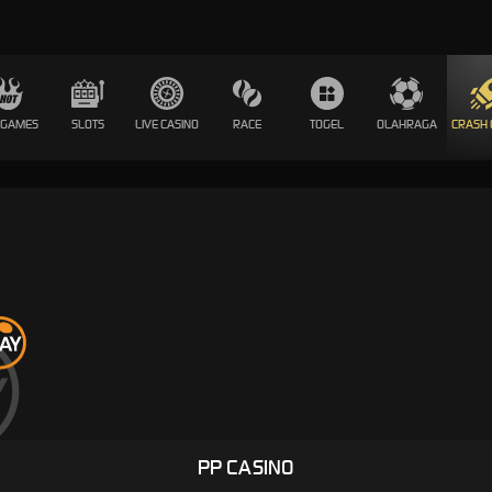
 GAMES
SLOTS
LIVE CASINO
RACE
TOGEL
OLAHRAGA
CRASH
PP CASINO