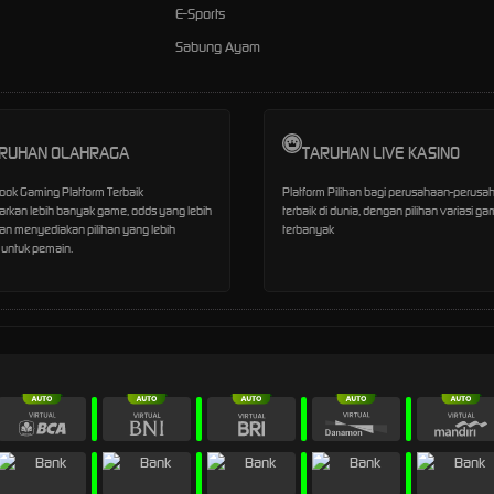
E-Sports
Sabung Ayam
RUHAN OLAHRAGA
TARUHAN LIVE KASINO
ook Gaming Platform Terbaik
Platform Pilihan bagi perusahaan-perusa
kan lebih banyak game, odds yang lebih
terbaik di dunia, dengan pilihan variasi g
 dan menyediakan pilihan yang lebih
terbanyak
untuk pemain.