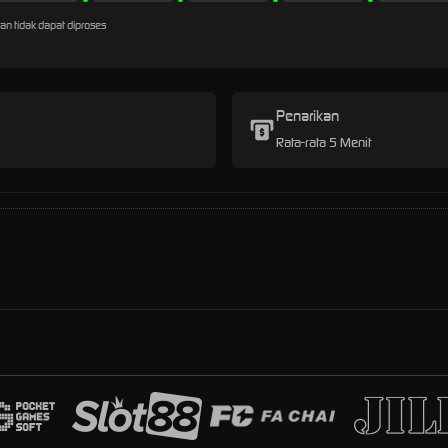
an tidak dapat diproses
Penarikan
Rata-rata 5 Menit