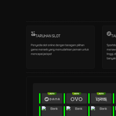
TARUHAN SLOT
TA
Penyedia slot online dengan beragam pilihan
Sportsb
game menarik yang memudahkan pemain untuk
menawar
mencapai jackpot
tinggi,
banyak 