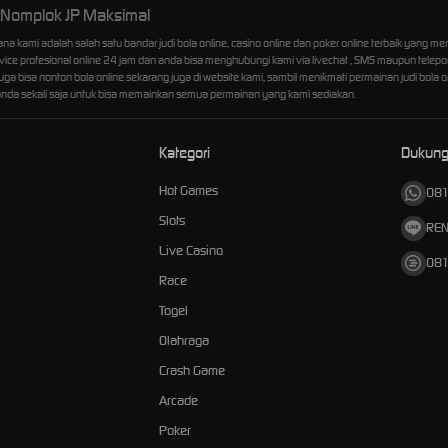
 Nomplok JP Maksimal
na kami adalah salah satu bandar judi bola online, casino online dan poker online terbaik yang
rvice profesional online 24 jam dan anda bisa menghubungi kami via livechat , SMS maupun tel
uga bisa nonton bola online sekarang juga di website kami, sambil menikmati permainan judi bo
i anda sekali saja untuk bisa memainkan semua permainan yang kami sediakan.
Kategori
Dukun
Hot Games
081
Slots
RE
Live Casino
08
Race
Togel
Olahraga
Crash Game
Arcade
Poker