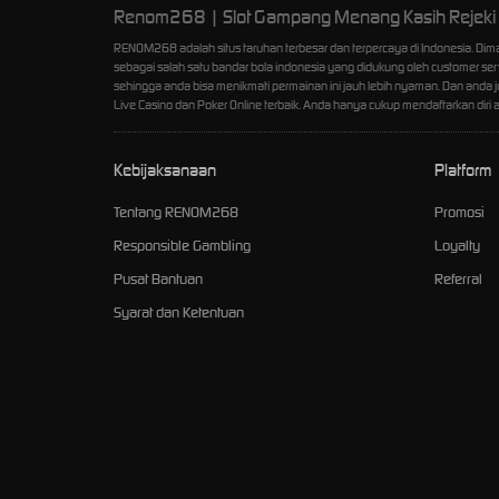
Renom268 | Slot Gampang Menang Kasih Rejeki
RENOM268 adalah situs taruhan terbesar dan terpercaya di Indonesia. Dima
sebagai salah satu bandar bola indonesia yang didukung oleh customer se
sehingga anda bisa menikmati permainan ini jauh lebih nyaman. Dan anda j
Live Casino dan Poker Online terbaik. Anda hanya cukup mendaftarkan dir
Kebijaksanaan
Platform
Tentang RENOM268
Promosi
Responsible Gambling
Loyalty
Pusat Bantuan
Referral
Syarat dan Ketentuan