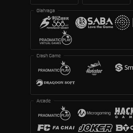
Olahraga
Crash Game
Arcade