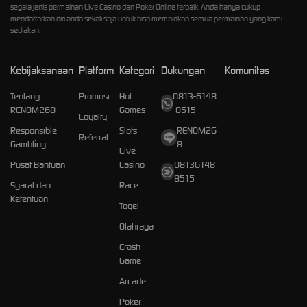
segala jenis permainan Live Casino dan Poker Online terbaik. Anda hanya cukup
mendaftarkan diri anda sekali saja untuk bisa memainkan semua permainan yang kami
sediakan.
Kebijaksanaan
Platform
Kategori
Dukungan
Komunitas
Tentang
Promosi
Hot
0813-6148
RENOM268
Games
-8515
Loyalty
Responsible
Slots
RENOM26
Referral
Gambling
8
Live
Pusat Bantuan
Casino
08136148
8515
Syarat dan
Race
Ketentuan
Togel
Olahraga
Crash
Game
Arcade
Poker