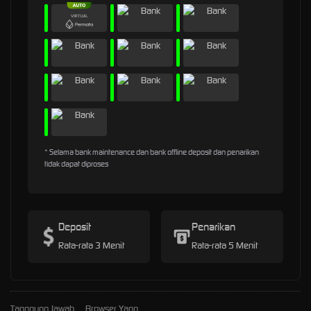
* Selama bank maintenance dan bank offline deposit dan penarikan
tidak dapat diproses
Deposit
Penarikan
Rata-rata 3 Menit
Rata-rata 5 Menit
Tanggung Jawab
Browser Yang