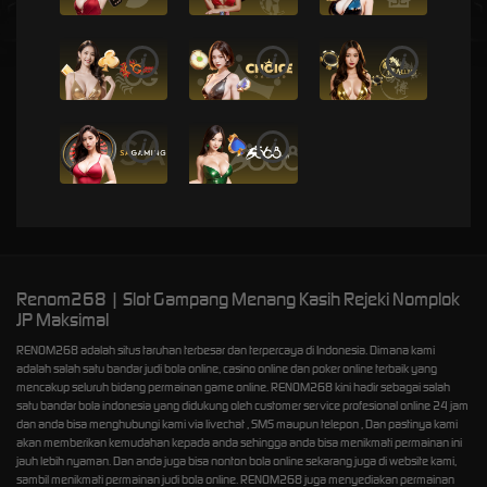
i
i
i
i
i
Renom268 | Slot Gampang Menang Kasih Rejeki Nomplok
JP Maksimal
RENOM268 adalah situs taruhan terbesar dan terpercaya di Indonesia. Dimana kami
adalah salah satu bandar judi bola online, casino online dan poker online terbaik yang
mencakup seluruh bidang permainan game online. RENOM268 kini hadir sebagai salah
satu bandar bola indonesia yang didukung oleh customer service profesional online 24 jam
dan anda bisa menghubungi kami via livechat , SMS maupun telepon , Dan pastinya kami
akan memberikan kemudahan kepada anda sehingga anda bisa menikmati permainan ini
jauh lebih nyaman. Dan anda juga bisa nonton bola online sekarang juga di website kami,
sambil menikmati permainan judi bola online. RENOM268 juga menyediakan permainan