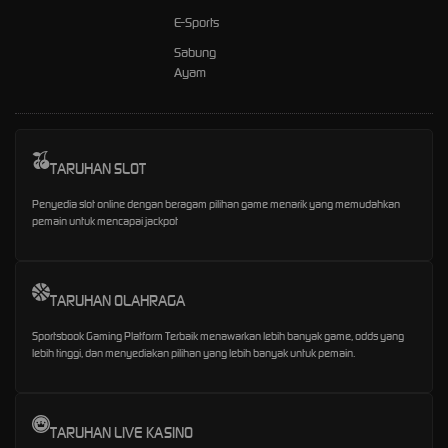
E-Sports
Sabung
Ayam
TARUHAN SLOT
Penyedia slot online dengan beragam pilihan game menarik yang memudahkan
pemain untuk mencapai jackpot
TARUHAN OLAHRAGA
Sportsbook Gaming Platform Terbaik menawarkan lebih banyak game, odds yang
lebih tinggi, dan menyediakan pilihan yang lebih banyak untuk pemain.
TARUHAN LIVE KASINO