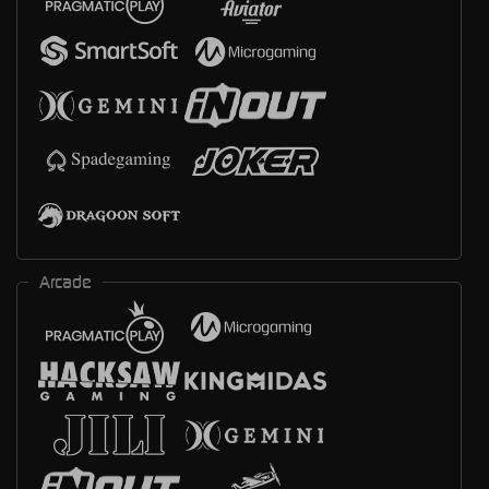
Arcade