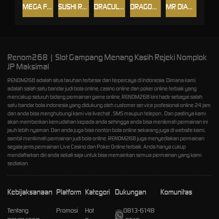
MEGA FORTUNE OX
SUSHI RUSH
DRACULA’S CASTLE BANQUET
DRAGON FORTUNE
MR DIAMOND DELUXE
Renom268 | Slot Gampang Menang Kasih Rejeki Nomplok
JP Maksimal
RENOM268 adalah situs taruhan terbesar dan terpercaya di Indonesia. Dimana kami
adalah salah satu bandar judi bola online, casino online dan poker online terbaik yang
mencakup seluruh bidang permainan game online. RENOM268 kini hadir sebagai salah
satu bandar bola indonesia yang didukung oleh customer service profesional online 24 jam
dan anda bisa menghubungi kami via livechat , SMS maupun telepon , Dan pastinya kami
akan memberikan kemudahan kepada anda sehingga anda bisa menikmati permainan ini
jauh lebih nyaman. Dan anda juga bisa nonton bola online sekarang juga di website kami,
sambil menikmati permainan judi bola online. RENOM268 juga menyediakan permainan
segala jenis permainan Live Casino dan Poker Online terbaik. Anda hanya cukup
mendaftarkan diri anda sekali saja untuk bisa memainkan semua permainan yang kami
sediakan.
Kebijaksanaan
Platform
Kategori
Dukungan
Komunitas
Tentang
Promosi
Hot
0813-6148