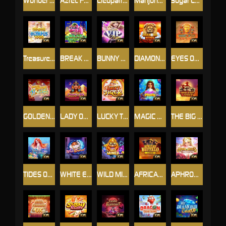
Wonder Ace
Aztec Fortune
Cleopatra's Fortune Ways
Mahjong Dragon Ways
Sugar Candy Bonanza
Treasures of Olympus 1000
BREAK THE BANK
BUNNY VIP NIGHT
DIAMOND KING
EYES OF RA
GOLDEN FORTUNE HORSE
LADY OF RA
LUCKY TIGER
MAGIC PEARLS
THE BIG THE FAT THE UGLY
TIDES OF FORTUNE
WHITE ELEPHANT
WILD MINER
AFRICAN BUFFALO 5000
APHRODITE’S BLESSING