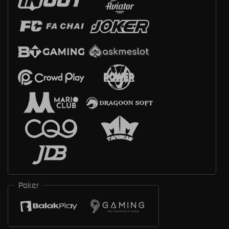
Poker