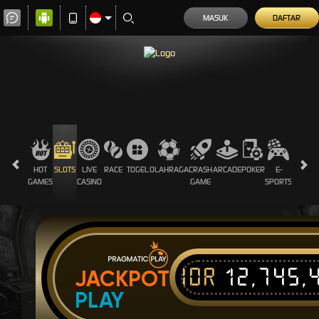
MASUK
DAFTAR
HOT
SLOTS
LIVE
RACE
TOGEL
OLAHRAGA
CRASH
ARCADE
POKER
E-
SABUN
GAMES
CASINO
GAME
SPORTS
AYAM
IDR
12,745,
JACKPOT
PLAY