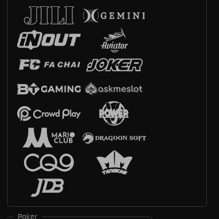
Poker