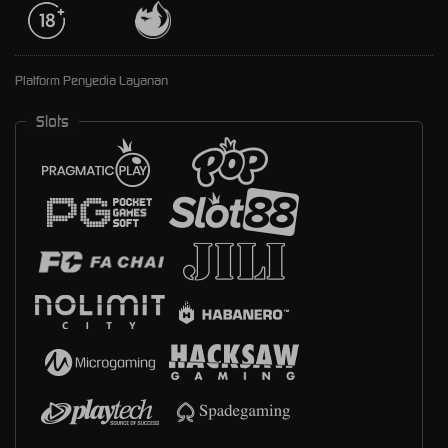
Platform Penyedia Layanan
Slots