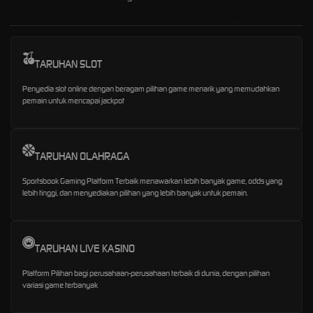
TARUHAN SLOT
Penyedia slot online dengan beragam pilihan game menarik yang memudahkan
pemain untuk mencapai jackpot
TARUHAN OLAHRAGA
Sportsbook Gaming Platform Terbaik menawarkan lebih banyak game, odds yang
lebih tinggi, dan menyediakan pilihan yang lebih banyak untuk pemain.
TARUHAN LIVE KASINO
Platform Pilihan bagi perusahaan-perusahaan terbaik di dunia, dengan pilihan
variasi game terbanyak