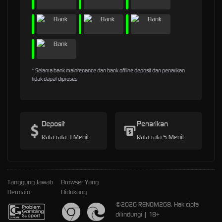
* Selama bank maintenance dan bank offline deposit dan penarikan
tidak dapat diproses
Deposit
Penarikan
Rata-rata 3 Menit
Rata-rata 5 Menit
Tanggung Jawab
Browser Yang
Bermain
Didukung
©2026 RENOM268. Hak cipta
dilindungi | 18+