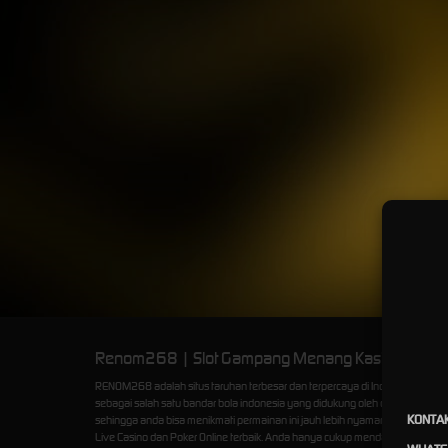
Renom268 | Slot Gampang Menang Kasih Rejeki 
RENOM268 adalah situs taruhan terbesar dan terpercaya di Indonesia. Dimana
sebagai salah satu bandar bola indonesia yang didukung oleh customer ser
KONTAK
sehingga anda bisa menikmati permainan ini jauh lebih nyaman. Dan anda ju
Live Casino dan Poker Online terbaik. Anda hanya cukup mendaftarkan diri 