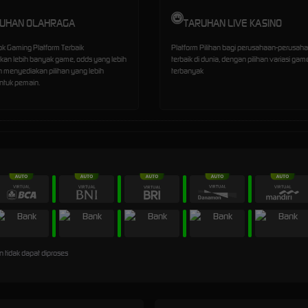
UHAN OLAHRAGA
TARUHAN LIVE KASINO
k Gaming Platform Terbaik
Platform Pilihan bagi perusahaan-perusah
an lebih banyak game, odds yang lebih
terbaik di dunia, dengan pilihan variasi gam
an menyediakan pilihan yang lebih
terbanyak
ntuk pemain.
 tidak dapat diproses