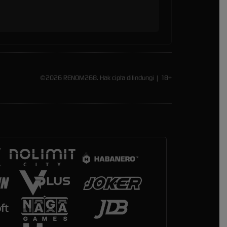
©2026 RENOM268. Hak cipta dilindungi | 18+