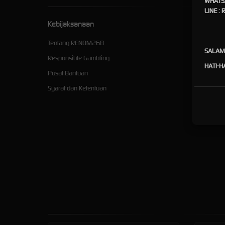
WHATS
LINE :
Kebijaksanaan
Platform
Tentang RENOM268
Promosi
SALAM
Responsible Gambling
Loyalty
HATI-
Pusat Bantuan
Referral
Syarat dan Ketentuan