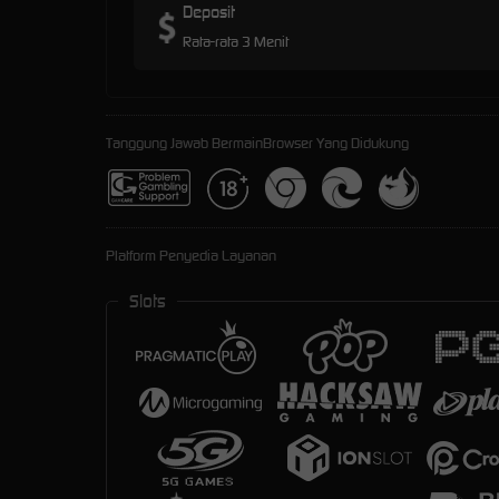
Deposit
Rata-rata 3 Menit
Tanggung Jawab Bermain
Browser Yang Didukung
Platform Penyedia Layanan
Slots