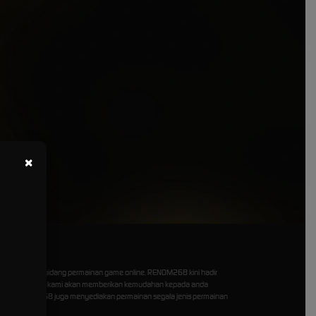
Pindai kode
untuk Und
×
Android A
encakup seluruh bidang permainan game online. RENOM268 kini hadir
pon , Dan pastinya kami akan memberikan kemudahan kepada anda
a online. RENOM268 juga menyediakan permainan segala jenis permainan