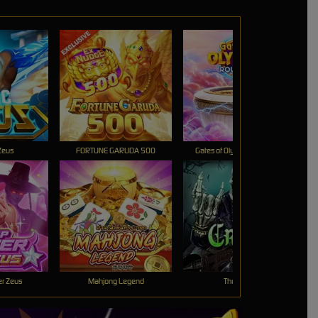
Zeus
FORTUNE GARUDA 500
Gates of Olympus Roulette
r Zeus
Mahjong Legend
The Crypt