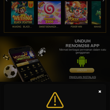
WUKONG - BLACK SCATTER
SWEET BONANZA 2500
POKER WIN
MAHJONG WAYS
UNDUH
RENOM268 APP
Nikmati berbagai permainan dalam satu
genggaman
UNDUH
PANDUAN INSTALASI
Renom268 | Slot Gampang Menang Kasih Rejeki Nomplok
×
JP Maksimal
RENOM268 adalah situs taruhan terbesar dan terpercaya di Indonesia. Dimana kami
adalah salah satu bandar judi bola online, casino online dan poker online terbaik yang