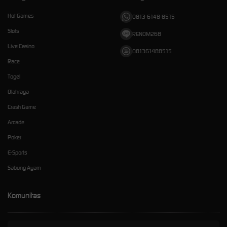
Hot Games
0813-6148-8515
Slots
RENOM268
Live Casino
081361488515
Race
Togel
Olahraga
Crash Game
Arcade
Poker
E-Sports
Sabung Ayam
Komunitas