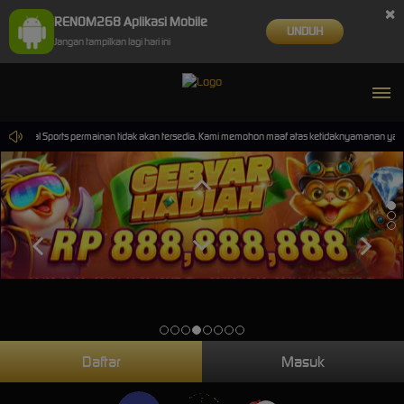
×
RENOM268 Aplikasi Mobile
UNDUH
Jangan tampilkan lagi hari ini
P Virtual Sports permainan tidak akan tersedia. Kami memohon maaf atas ketidaknyamanan yang 
Daftar
Masuk