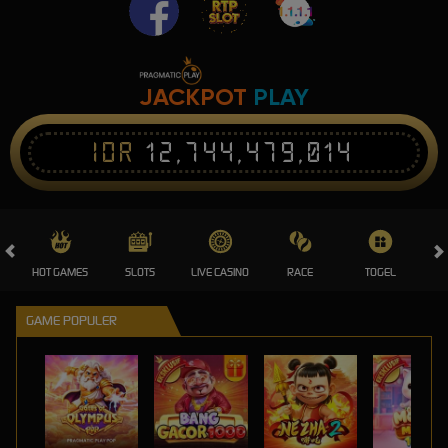
JACKPOT
PLAY
IDR
12,744,479,014
HOT GAMES
SLOTS
LIVE CASINO
RACE
TOGEL
OL
GAME POPULER